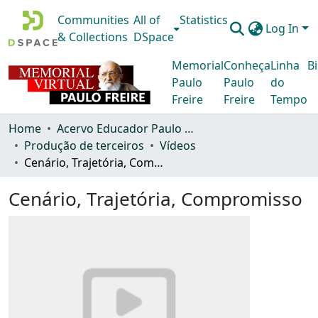
Communities
All of
Statistics
Log In
& Collections
DSpace
Memorial
Conheça
Linha
Bi
Paulo
Paulo
do
Freire
Freire
Tempo
Home
Acervo Educador Paulo Freire
Produção de terceiros
Vídeos
Cenário, Trajetória, Compromisso
Cenário, Trajetória, Compromisso