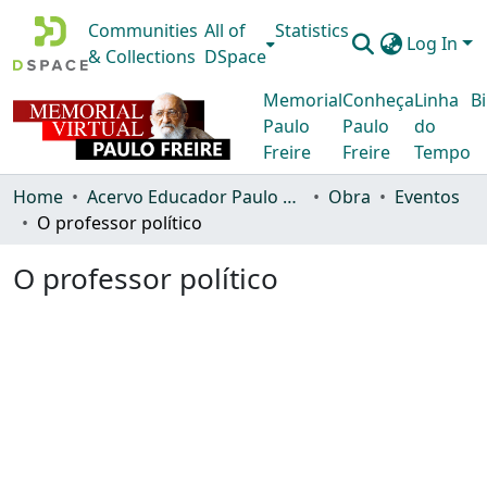
Communities
All of
Statistics
Log In
& Collections
DSpace
Memorial
Conheça
Linha
Bi
Paulo
Paulo
do
Freire
Freire
Tempo
Home
Acervo Educador Paulo Freire
Obra
Eventos
O professor político
O professor político