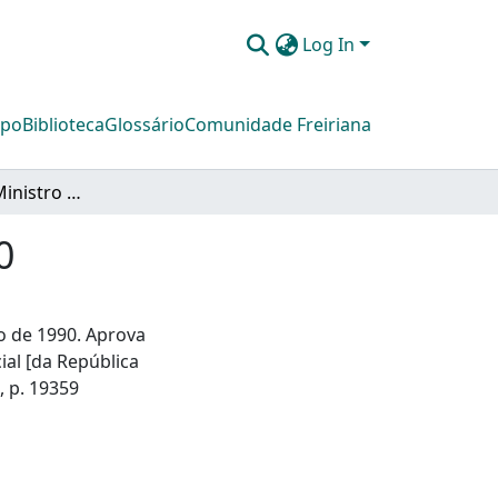
Log In
mpo
Biblioteca
Glossário
Comunidade Freiriana
Despachos do Ministro em 11 de outubro de 1990
0
o de 1990. Aprova
al [da República
I, p. 19359