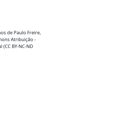
hos de Paulo Freire,
mons Atribuição -
al (CC BY-NC-ND